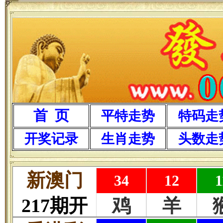
首 页
平特走势
特码走
开奖记录
生肖走势
头数走