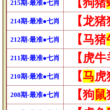
【狗猪
215期-最准●七肖
【龙猪
214期-最准●七肖
【马猪
212期-最准●七肖
【虎牛
211期-最准●七肖
【
马
虎
210期-最准●七肖
【狗
鼠
208期-最准●七肖