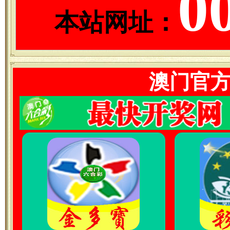
0
本站网址：
澳门官